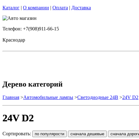
Каталог
|
О компании
|
Оплата
|
Доставка
Телефон: +7(908)911-66-15
Краснодар
Дерево категорий
Главная
>
Автомобильные лампы
>
Cветодиодные 24B
>
24V D2
24V D2
Сортировать: