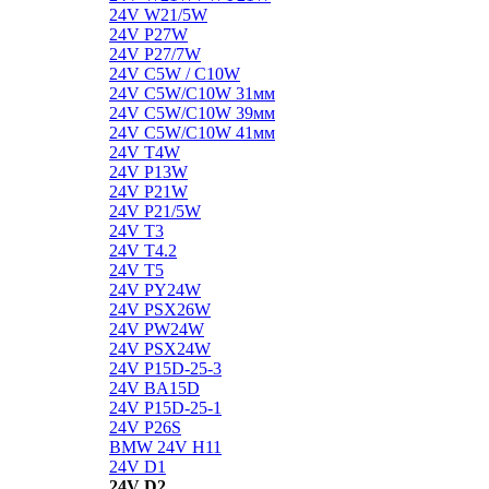
24V W21/5W
24V P27W
24V P27/7W
24V C5W / C10W
24V C5W/C10W 31мм
24V C5W/C10W 39мм
24V C5W/C10W 41мм
24V T4W
24V P13W
24V P21W
24V P21/5W
24V T3
24V T4.2
24V T5
24V PY24W
24V PSX26W
24V PW24W
24V PSX24W
24V P15D-25-3
24V BA15D
24V P15D-25-1
24V P26S
BMW 24V H11
24V D1
24V D2