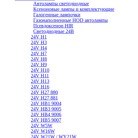
Автолампы светодиодные
Ксеноновые лампы и комплектующие
Галогенные лампочки
Газонаполненные HOD автолампы
Псевдоксенон HIR
Cветодиодные 24B
24V H1
24V H3
24V H4
24V H7
24V H8
24V H9
24V H10
24V H11
24V H13
24V H16
24V H27 880
24V H27 881
24V HB1 9004
24V HB3 9005
24V HB4 9006
24V HB5 9007
24V W5W
24V W16W
24V W21W / WY21W