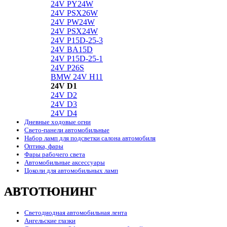
24V PY24W
24V PSX26W
24V PW24W
24V PSX24W
24V P15D-25-3
24V BA15D
24V P15D-25-1
24V P26S
BMW 24V H11
24V D1
24V D2
24V D3
24V D4
Дневные ходовые огни
Свето-панели автомобильные
Набор ламп для подсветки салона автомобиля
Оптика, фары
Фары рабочего света
Автомобильные аксессуары
Цоколи для автомобильных ламп
АВТОТЮНИНГ
Светодиодная автомобильная лента
Ангельские глазки