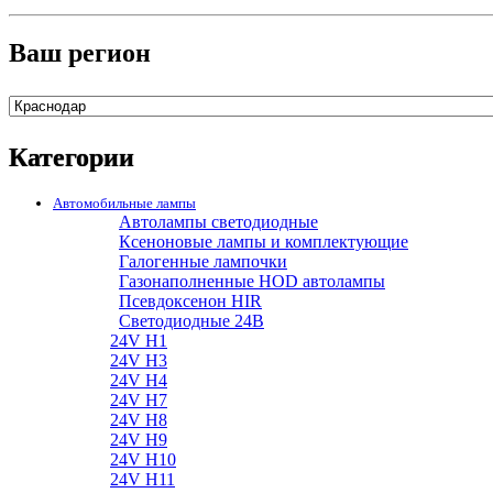
Ваш регион
Категории
Автомобильные лампы
Автолампы светодиодные
Ксеноновые лампы и комплектующие
Галогенные лампочки
Газонаполненные HOD автолампы
Псевдоксенон HIR
Cветодиодные 24B
24V H1
24V H3
24V H4
24V H7
24V H8
24V H9
24V H10
24V H11