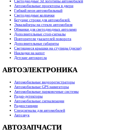
Светодиодные 3d логотипы автомобилей
Автомобильные проекторы в двери
Гибкий неон автомобильный
Светодиодные колпачки
Бегущие строки для автомобилей.
Эквалайзеры на стекло автомобиля
Обманки для светодиодных автоламп
Дополнительные стоп-сигналы
Повторители указателей поворота
Дополнительные габариты
Светящиеся крышки на ступицы (диски)
Накладки на капот
Детские автокресла
АВТОЭЛЕКТРОНИКА
Автомобильные видеорегистраторы
Автомобильные GPS навигаторы
Автомобильные парковочные системы
Радар-детекторы
Автомобильные сигнализации
Радиостанции
Спецсигналы для автомобилей
Автозвук
АВТОЗАПЧАСТИ