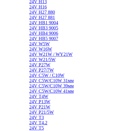
24V H13
24V H16
24V H27 880
24V H27 881
24V HB1 9004
24V HB3 9005
24V HB4 9006
24V HB5 9007
24V W5W
24V W16W
24V W21W / WY21W
24V W21/5W
24V P27W
24V P27/7W
24V C5W / C10W
24V C5W/C10W 31мм
24V C5W/C10W 39мм
24V C5W/C10W 41мм
24V T4W
24V P13W
24V P21W
24V P21/5W
24V T3
24V T4.2
24V T5