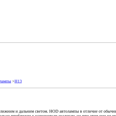
олампы
>
H13
ижним и дальним светом. HOD автолампы в отличие от обычных
ально приближен к ксеноновым аналогам, но при этом они не и