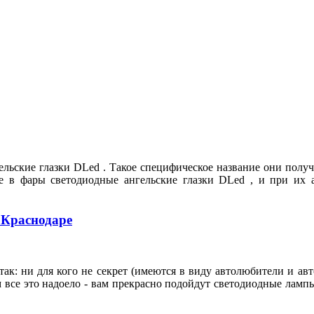
льские глазки DLed . Такое специфическое название они полу
ебе в фары светодиодные ангельские глазки DLed , и при их
 Краснодаре
ак: ни для кого не секрет (имеются в виду автолюбители и ав
м все это надоело - вам прекрасно подойдут светодиодные ламп