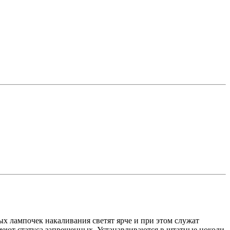
 лампочек накаливания светят ярче и при этом служат
меют статуса запрещенных. Устанавливаются в штатные цоколи