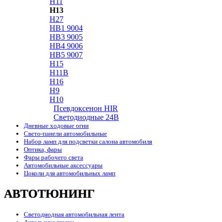
H11
H13
H27
HB1 9004
HB3 9005
HB4 9006
HB5 9007
H15
H11B
H16
H9
H10
Псевдоксенон HIR
Cветодиодные 24B
Дневные ходовые огни
Свето-панели автомобильные
Набор ламп для подсветки салона автомобиля
Оптика, фары
Фары рабочего света
Автомобильные аксессуары
Цоколи для автомобильных ламп
АВТОТЮНИНГ
Светодиодная автомобильная лента