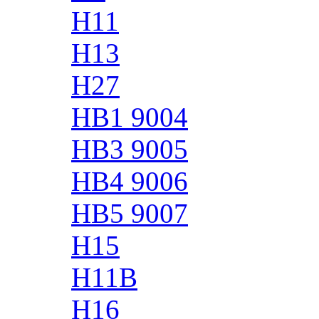
H11
H13
H27
HB1 9004
HB3 9005
HB4 9006
HB5 9007
H15
H11B
H16