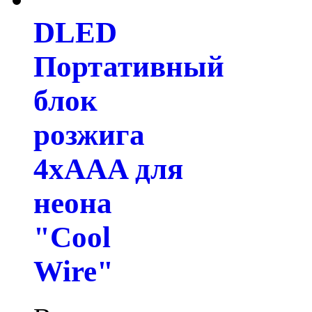
DLED
Портативный
блок
розжига
4xAAA для
неона
"Cool
Wire"