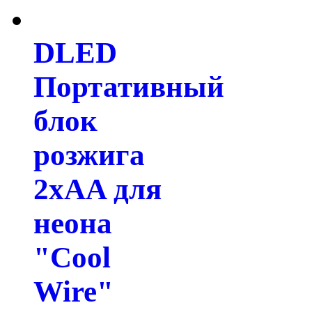
DLED
Портативный
блок
розжига
2xAA для
неона
"Cool
Wire"