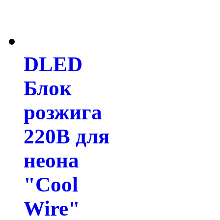
DLED
Блок
розжига
220В для
неона
"Cool
Wire"