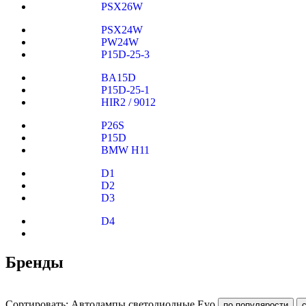
PSX26W
PSX24W
PW24W
P15D-25-3
BA15D
P15D-25-1
HIR2 / 9012
P26S
P15D
BMW H11
D1
D2
D3
D4
Бренды
Сортировать: Автолампы светодиодные Evo