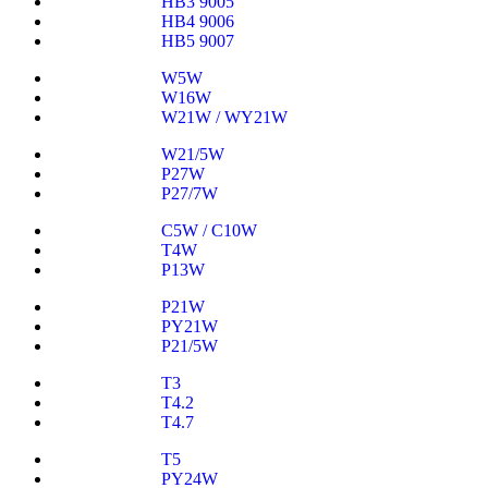
HB3 9005
HB4 9006
HB5 9007
W5W
W16W
W21W / WY21W
W21/5W
P27W
P27/7W
C5W / C10W
T4W
P13W
P21W
PY21W
P21/5W
T3
T4.2
T4.7
T5
PY24W