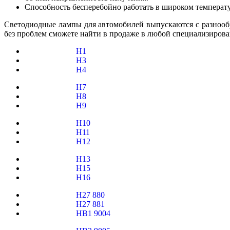
Способность бесперебойно работать в широком температур
Светодиодные лампы для автомобилей выпускаются с разнообр
без проблем сможете найти в продаже в любой специализирова
H1
H3
H4
H7
H8
H9
H10
H11
H12
H13
H15
H16
H27 880
H27 881
HB1 9004