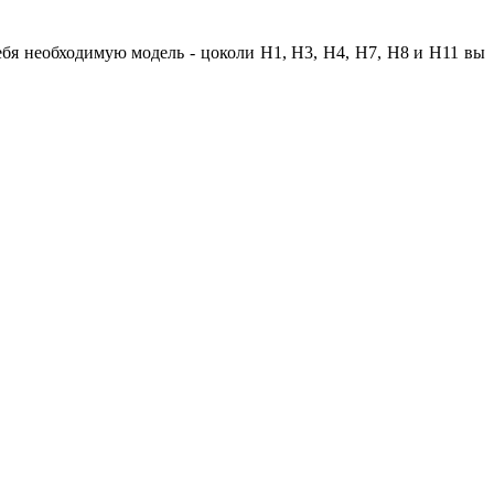
бя необходимую модель - цоколи Н1, Н3, Н4, Н7, Н8 и Н11 вы