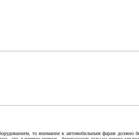
борудованием, то внимание к автомобильным фарам должно бы
о - это, в первую очередь, безопасность езды на дороге для во